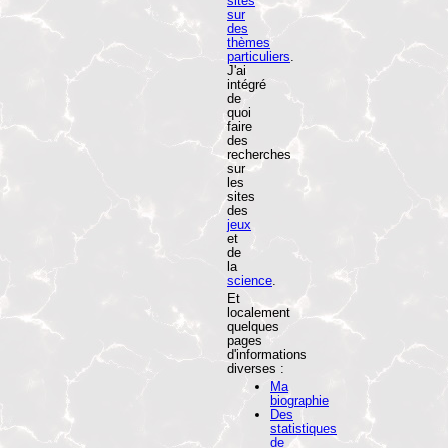
sites
sur
des
thèmes
particuliers
.
J'ai
intégré
de
quoi
faire
des
recherches
sur
les
sites
des
jeux
et
de
la
science
.
Et
localement
quelques
pages
d'informations
diverses :
Ma
biographie
Des
statistiques
de