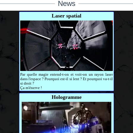
News
Laser spatial
Par quelle magie entend-t-on et voit-on un rayon laser
dans l'espace ? Pourquoi est-il si lent ? Et pourquoi va-t-il
si droit ?
Ça m'énerve !
Hologramme