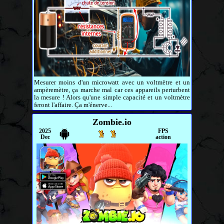
Mesurer moins d'un microwatt avec un voltmètre et un
ampèremètre, ça marche mal car ces appareils perturbent
la mesure ! Alors qu'une simple capacité et un voltmètre
feront l'affaire. Ça m'énerve...
Zombie.io
2025
FPS
Dec
action