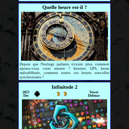
Quelle heure est-il ?
Depuis que l'horloge parlante n'existe plus, comment
ajustez-vous votre montre ? Internet, GPS, heure
radiodiffusée, comment toutes ces heures sont-elles
synchronisées ?
Infinitode 2
2025
Tower
Dec
Defense