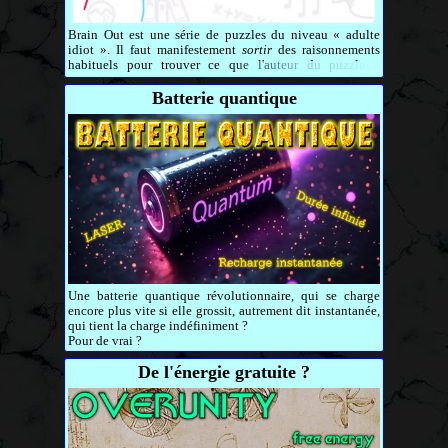
Brain Out est une série de puzzles du niveau « adulte
idiot ». Il faut manifestement
sortir
des raisonnements
habituels pour trouver ce que l'auteur du puzzle a
imaginé, mais bon, c'est forcément limité à ce que l'on
peut faire avec un écran tactile.
Batterie quantique
Une batterie quantique révolutionnaire, qui se charge
encore plus vite si elle grossit, autrement dit instantanée,
qui tient la charge indéfiniment ?
Pour de vrai ?
De l'énergie gratuite ?