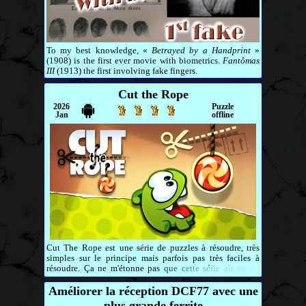
To my best knowledge, «
Betrayed by a Handprint
»
(1908) is the first ever movie with biometrics.
Fantômas
III
(1913) the first involving fake fingers.
Cut the Rope
2026
Puzzle
Jan
offline
Cut The Rope est une série de puzzles à résoudre, très
simples sur le principe mais parfois pas très faciles à
résoudre. Ça ne m'étonne pas que cette série ait eu un
franc succès, c'est mérité.
Améliorer la réception DCF77 avec une
plus grande ferrite