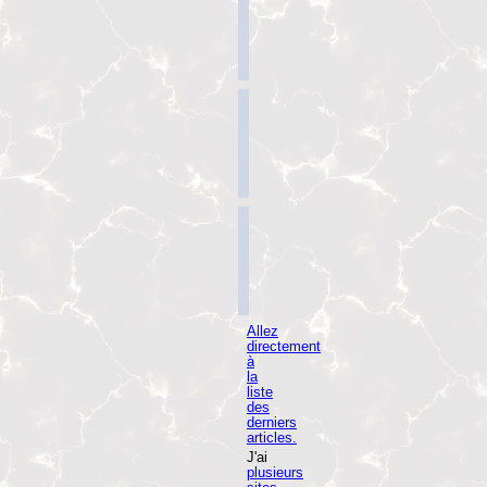
Allez
directement
à
la
liste
des
derniers
articles.
J'ai
plusieurs