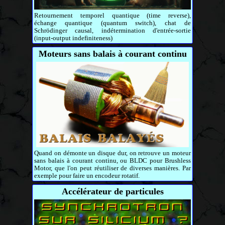
Retournement temporel quantique (time reverse),
échange quantique (quantum switch), chat de
Schrödinger causal, indétermination d'entrée-sortie
(input-output indefiniteness)
Moteurs sans balais à courant continu
Quand on démonte un disque dur, on retrouve un moteur
sans balais à courant continu, ou BLDC pour Brushless
Motor, que l'on peut réutiliser de diverses manières. Par
exemple pour faire un encodeur rotatif.
Accélérateur de particules