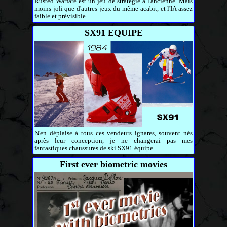
Rusted Warfare est un jeu de stratégie à l'ancienne. Mais
moins joli que d'autres jeux du même acabit, et l'IA assez
faible et prévisible..
SX91 EQUIPE
N'en déplaise à tous ces vendeurs ignares, souvent nés
après leur conception, je ne changerai pas mes
fantastiques chaussures de ski SX91 équipe.
First ever biometric movies