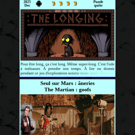
2025
Puzzle
Dec
quête
Pour être long, ça c'est long. Même super-long. C'est l'ode
à traînasser. À prendre son temps. À lire ou dormir
pendant ce jeu d'exploration somme toute assez classique
sur le mécanisme.
Seul sur Mars : âneries
The Martian : goofs