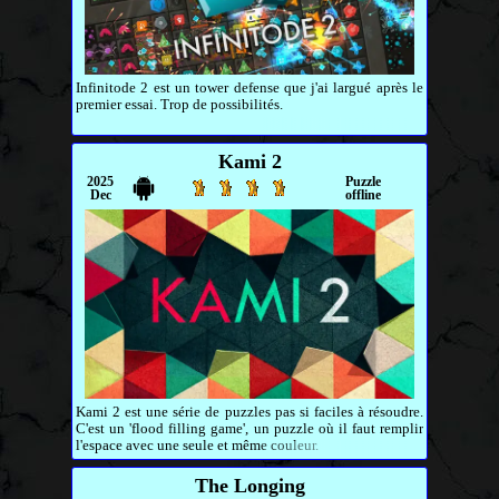
Infinitode 2 est un tower defense que j'ai largué après le
premier essai. Trop de possibilités.
Kami 2
2025
Puzzle
Dec
offline
Kami 2 est une série de puzzles pas si faciles à résoudre.
C'est un 'flood filling game', un puzzle où il faut remplir
l'espace avec une seule et même couleur.
The Longing