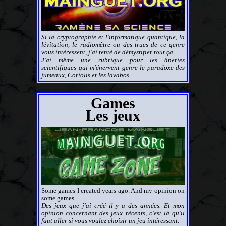
Si la cryptographie et l'informatique quantique, la
lévitation, le radiomètre ou des trucs de ce genre
vous intéressent, j'ai tenté de démystifier tout ça.
J'ai même une rubrique pour les âneries
scientifiques qui m'énervent genre le paradoxe des
jumeaux, Coriolis et les lavabos.
Games
Les jeux
Some games I created years ago. And my opinion on
some games.
Des jeux que j'ai créé il y a des années. Et mon
opinion concernant des jeux récents, c'est là qu'il
faut aller si vous voulez choisir un jeu intéressant.